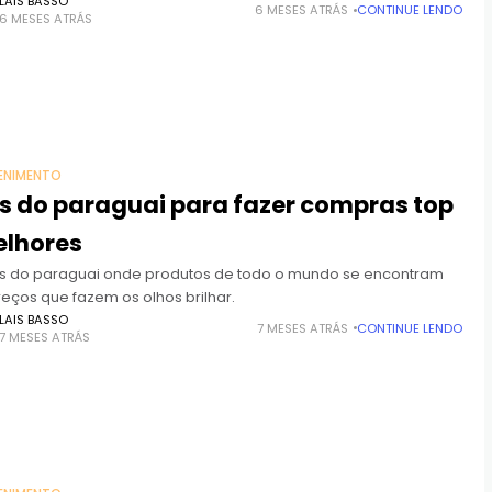
ca.
LAIS BASSO
6 MESES ATRÁS
CONTINUE LENDO
6 MESES ATRÁS
ENIMENTO
s do paraguai para fazer compras top
elhores
as do paraguai onde produtos de todo o mundo se encontram
eços que fazem os olhos brilhar.
LAIS BASSO
7 MESES ATRÁS
CONTINUE LENDO
7 MESES ATRÁS