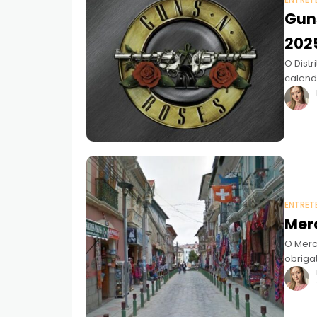
ENTRET
Gun
202
O Dist
calend
ENTRET
Mer
O Merc
obrigat