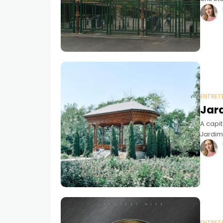
impres
ENTRET
Jard
A capi
Jardim 
conse