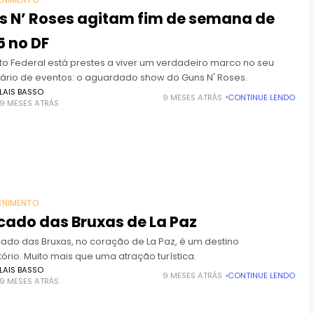
ENIMENTO
s N’ Roses agitam fim de semana de
5 no DF
rito Federal está prestes a viver um verdadeiro marco no seu
ário de eventos: o aguardado show do Guns N' Roses.
LAIS BASSO
9 MESES ATRÁS
CONTINUE LENDO
9 MESES ATRÁS
ENIMENTO
cado das Bruxas de La Paz
ado das Bruxas, no coração de La Paz, é um destino
ório. Muito mais que uma atração turística.
LAIS BASSO
9 MESES ATRÁS
CONTINUE LENDO
9 MESES ATRÁS