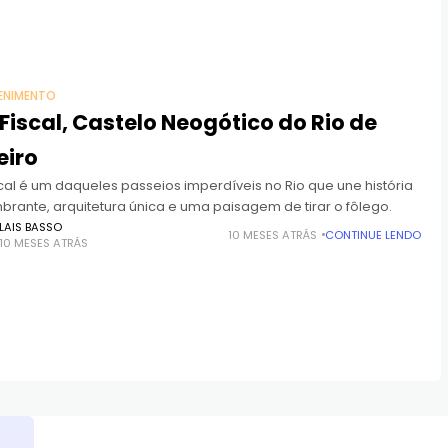
ENIMENTO
 Fiscal, Castelo Neogótico do Rio de
eiro
scal é um daqueles passeios imperdíveis no Rio que une história
brante, arquitetura única e uma paisagem de tirar o fôlego.
LAIS BASSO
10 MESES ATRÁS
CONTINUE LENDO
10 MESES ATRÁS