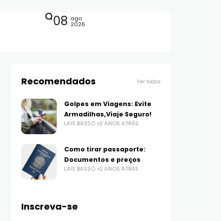
08
ago
2026
Recomendados
Ver todos
Golpes em Viagens: Evite
Armadilhas,Viaje Seguro!
LAIS BASSO
2 ANOS ATRÁS
Como tirar passaporte:
Documentos e preços
LAIS BASSO
2 ANOS ATRÁS
Inscreva-se