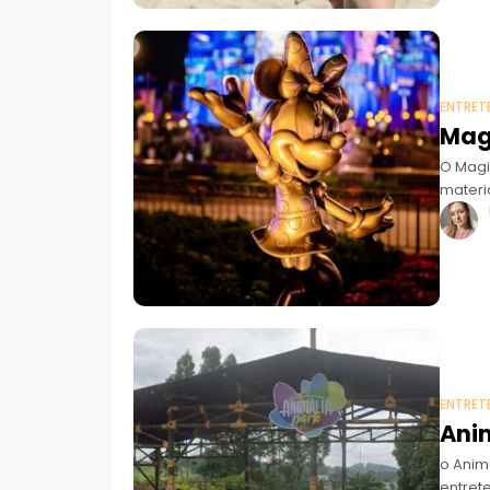
ENTRET
Mag
O Magi
materi
ENTRET
Anim
o Anim
entret