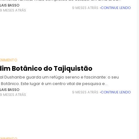
sionante.
LAIS BASSO
9 MESES ATRÁS
CONTINUE LENDO
9 MESES ATRÁS
ENIMENTO
im Botânico do Tajiquistão
tal Dushanbe guarda um refúgio sereno e fascinante: o seu
Botânico. Este lugar é um centro vital de pesquisa e
rvação
LAIS BASSO
9 MESES ATRÁS
CONTINUE LENDO
9 MESES ATRÁS