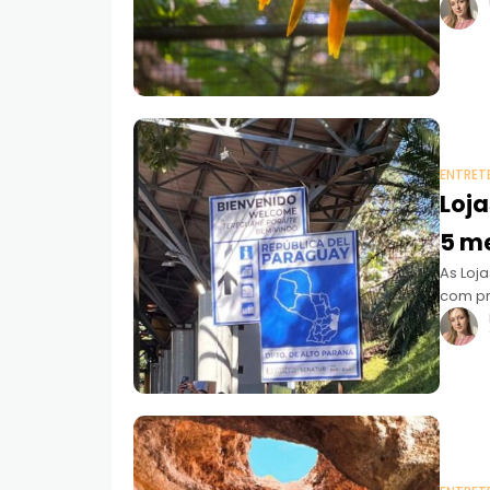
Atlânti
ENTRET
Loja
5 m
As Loj
com pr