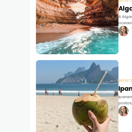
ENTRET
Alga
A Alga
oceano
viajant
ENTRET
Ipan
Ipanem
postos,