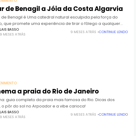
ENIMENTO
r de Benagil a Jóia da Costa Algarvia
r de Benagil é Uma catedral natural esculpida pela força do
, que promete uma experiência de tirar o fôlego a qualquer
e.
LAIS BASSO
9 MESES ATRÁS
CONTINUE LENDO
9 MESES ATRÁS
ENIMENTO
ema a praia do Rio de Janeiro
a: guia completo da praia mais famosa do Rio. Dicas dos
 o pôr do sol no Arpoador e a vibe carioca!
LAIS BASSO
9 MESES ATRÁS
CONTINUE LENDO
9 MESES ATRÁS