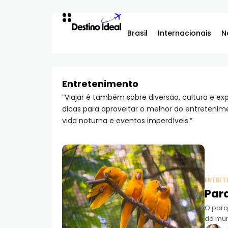
Brasil
Internacionais
N
Entretenimento
“Viajar é também sobre diversão, cultura e ex
dicas para aproveitar o melhor do entretenime
vida noturna e eventos imperdíveis.”
ENTRET
Par
O parq
do mun