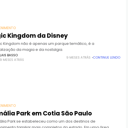
ENIMENTO
ic Kingdom da Disney
c Kingdom não é apenas um parque temático, é a
alização da magia e da nostalgia.
LAIS BASSO
9 MESES ATRÁS
CONTINUE LENDO
9 MESES ATRÁS
ENIMENTO
ália Park em Cotia São Paulo
ália Park se estabeleceu como um dos destinos de
enimento familiar mais completos do estado. Em uma área