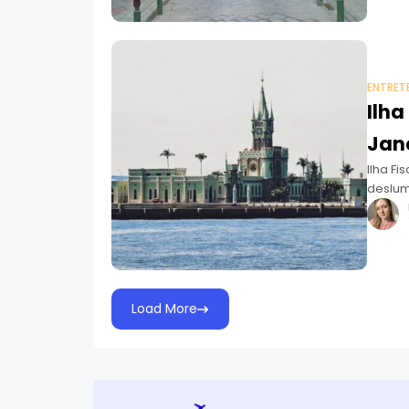
ENTRET
Ilha
Jan
Ilha Fi
deslum
Load More