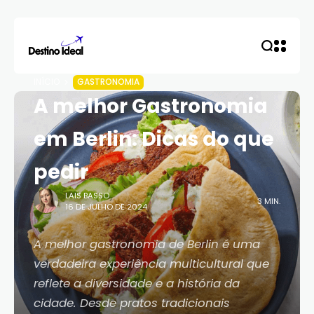
INÍCIO
GASTRONOMIA
A melhor Gastronomia
em Berlin: Dicas do que
pedir
LAIS BASSO
3 MIN.
16 DE JULHO DE 2024
A melhor gastronomia de Berlin é uma
verdadeira experiência multicultural que
reflete a diversidade e a história da
cidade. Desde pratos tradicionais