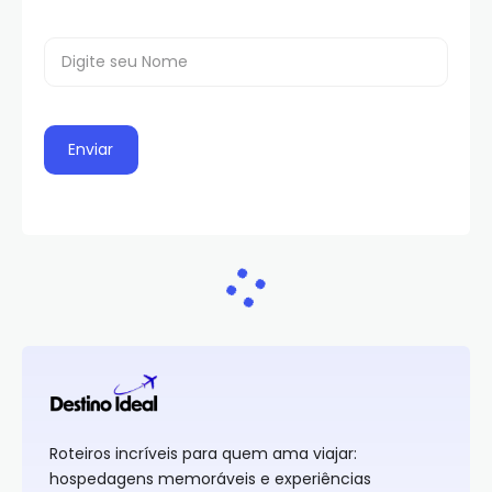
INÍCIO
VIAGEM
O que fazer em Veneza,
Itália
LAIS BASSO
3 MIN.
15 DE JULHO DE 2024
Veneza é um destino surpreendente, que
encanta até os viajantes mais exigentes.