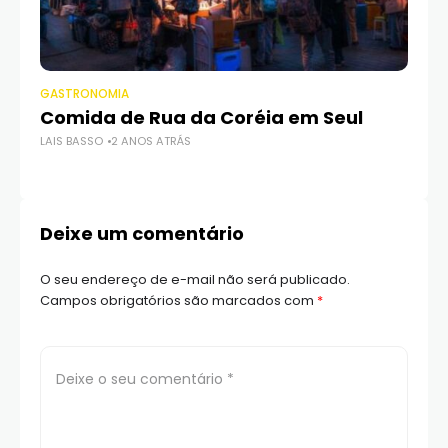
GASTRONOMIA
GA
Comida de Rua da Coréia em Seul
A
LAIS BASSO
2 ANOS ATRÁS
M
LAI
Deixe um comentário
O seu endereço de e-mail não será publicado.
Campos obrigatórios são marcados com
*