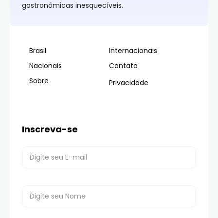
Esta cidade italiana, famosa por seus
canais e pontes, faz parte de um
arquipélago repleto de ilhas, criando um
cenário único e inconfundível em
comparação com outros lugares do
mundo.
Veneza
é um destino surpreendente, que encanta
até os viajantes mais exigentes. Esta cidade italiana,
famosa por seus canais e pontes, faz parte de um
arquipélago repleto de ilhas, criando um cenário
único e inconfundível em comparação com outros
lugares do mundo.
Em vez de carros nas
“avenidas”
,
Veneza
tem
embarcações navegando
pelos seus
canais
e