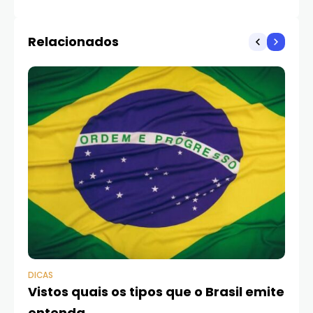
Relacionados
DICAS
DI
Vistos quais os tipos que o Brasil emite
O 
entenda
es