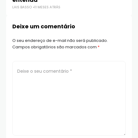
LAIS BASSO
11 MESES ATRÁS
LAI
Deixe um comentário
O seu endereço de e-mail não será publicado.
Campos obrigatórios são marcados com
*