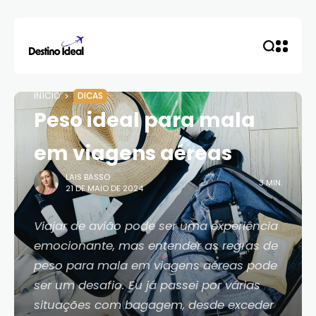
INÍCIO
DICAS
Peso ideal para mala
em viagens aéreas
LAIS BASSO
3 MIN.
21 DE MAIO DE 2024
Viajar de avião pode ser uma experiência
emocionante, mas entender as regras de
peso para mala em viagens aéreas pode
ser um desafio. Eu já passei por várias
situações com bagagem, desde exceder