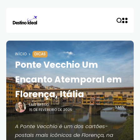
INÍCIO
DICAS
Ponte Vecchio Um
Encanto Atemporal em
Florença, Itália
LAIS BASSO
3 MIN.
15 DE FEVEREIRO DE 2025
A Ponte Vecchio é um dos cartões-
postais mais icônicos de Florença, na