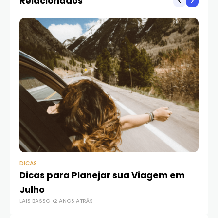
Relacionados
DICAS
DI
Dicas para Planejar sua Viagem em
C
Julho
v
LAIS BASSO
2 ANOS ATRÁS
LAI