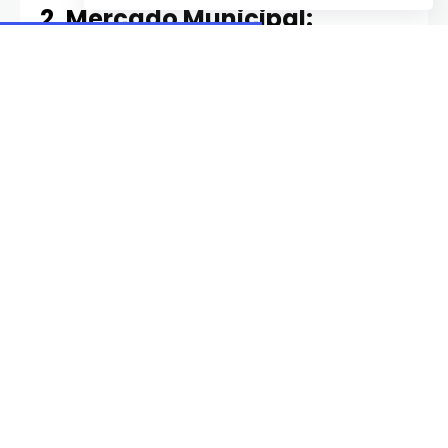
2. Mercado Municipal:
Sabores e Cultura Local
Para quem ama conhecer a cultura local através
da gastronomia, o Mercado Municipal de Uberlândia
é parada obrigatória. Aqui, você encontra uma
grande variedade de produtos típicos da região,
como queijos, doces, cachaças e artesanatos.
Não deixe de experimentar o famoso pão de queijo
mineiro acompanhado de um bom café. Além
disso, é uma ótima oportunidade para conversar
com os locais e aprender mais sobre a rica tradição
mineira.