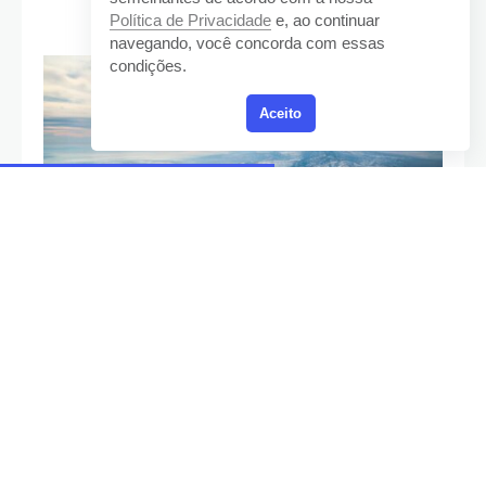
na Ásia Central
Política de Privacidade
e, ao continuar
navegando, você concorda com essas
condições.
Aceito
Foto de
Oziel Gómez
Aqui está um guia para ajudá-lo a planejar sua
aventura inesquecível no Tajiquistão.