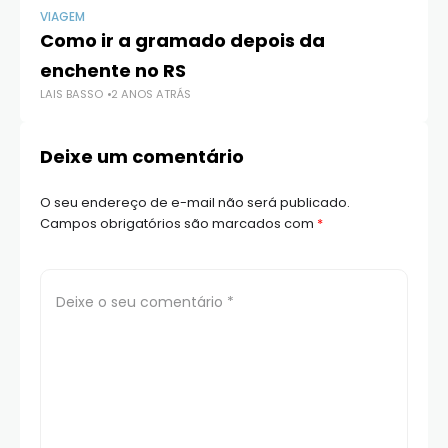
VIAGEM
VI
Como ir a gramado depois da
1
enchente no RS
p
LAIS BASSO
2 ANOS ATRÁS
LAI
Deixe um comentário
O seu endereço de e-mail não será publicado.
Campos obrigatórios são marcados com
*