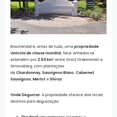
Boschendal é, antes de tudo, uma
propriedade
vinícola de classe mundial
. Seus vinhedos se
estendem por
2.54 km²
entre Groot Drakenstein e
Simonsberg, com plantações
de
Chardonnay
,
Sauvignon Blanc
,
Cabernet
Sauvignon
,
Merlot
e
Shiraz
Onde Degustar
: A propriedade oferece dois locais
distintos para degustação:
The Werf
: Um ambiente elegante e