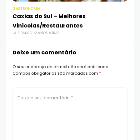
GASTRONOMIA
GA
Caxias do Sul – Melhores
M
LAI
Vinícolas/Restaurantes
LAIS BASSO
2 ANOS ATRÁS
Deixe um comentário
O seu endereço de e-mail não será publicado.
Campos obrigatórios são marcados com
*