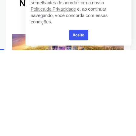
Não pode levar ao The
semelhantes de acordo com a nossa
Política de Privacidade
e, ao continuar
Town 2025?
navegando, você concorda com essas
condições.
Aceito
Diulgação – The Town
Travis Scott e Ms. Lauryn Hill tocam no dia 06