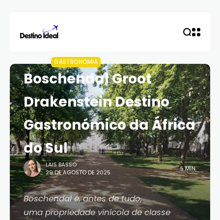
INÍCIO
GASTRONOMIA
Boschendal Groot
Drakenstein Destino
Gastronómico da África
do Sul
LAIS BASSO
5 MIN.
29 DE AGOSTO DE 2025
Boschendal é, antes de tudo,
uma propriedade vinícola de classe