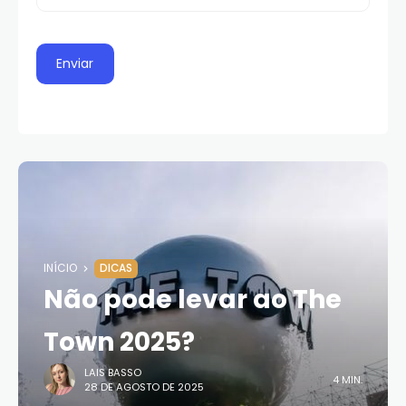
INÍCIO
DICAS
Não pode levar ao The
Town 2025?
LAIS BASSO
4 MIN.
28 DE AGOSTO DE 2025