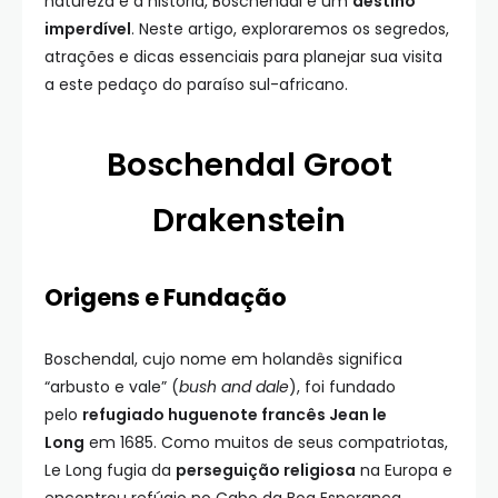
natureza e a história, Boschendal é um
destino
imperdível
. Neste artigo, exploraremos os segredos,
atrações e dicas essenciais para planejar sua visita
a este pedaço do paraíso sul-africano.
Boschendal Groot
Drakenstein
Origens e Fundação
Boschendal, cujo nome em holandês significa
“arbusto e vale” (
bush and dale
), foi fundado
pelo
refugiado huguenote francês Jean le
Long
em 1685. Como muitos de seus compatriotas,
Le Long fugia da
perseguição religiosa
na Europa e