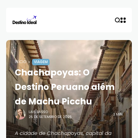
INÍCIO
VIAGEM
Chachapoyas: O
Destino Peruano além
de Machu Picchu
LAIS BASSO
3 MIN.
25 DE SETEMBRO DE 2025
A cidade de Chachapoyas, capital da