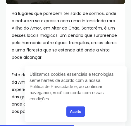
Há lugares que parecem ter saído de sonhos, onde
a natureza se expressa com uma intensidade rara.
A Ilha do Amor, em Alter do Chão, Santarém, é um
desses locais mágicos. Um cenário que surpreende
pela harmonia entre águas tranquilas, areias claras
e uma floresta que se estende até onde a vista
pode alcançar.
Utilizamos cookies essenciais e tecnologias
Este destino singular revela uma face mais serena
semelhantes de acordo com a nossa
da Amazônia, convidando viajantes a uma
Política de Privacidade
e, ao continuar
experiência sensorial única. Longe do burburinho
navegando, você concorda com essas
das grandes cidades, a ilha oferece um refúgio
condições.
onde o tempo segue o ritmo das marés e o canto
dos pássaros.
Aceito
Por que a Ilha do Amor é um