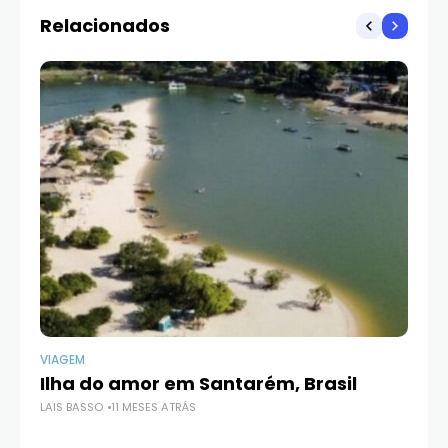
Relacionados
VIAGEM
VI
Ilha do amor em Santarém, Brasil
Q
LAIS BASSO
11 MESES ATRÁS
LAI