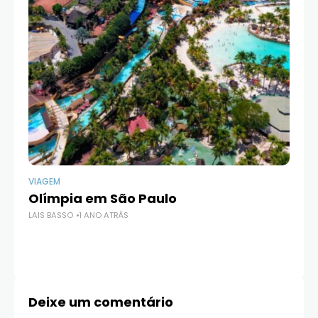
VIAGEM
VI
Olímpia em São Paulo
Ba
LAIS BASSO
1 ANO ATRÁS
Li
LAI
Deixe um comentário