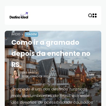
INÍCIO
VIAGEM
Como ir a gramado
depois da enchente no
RS
LAIS BASSO
3 MIN.
12 DE JUNHO DE 2024
Gramado é um dos destinos turísticos
mais deslumbrantes do Brasil, e apesar
dos desafios de acessibilidade causados