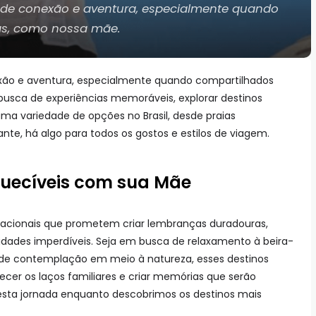
 de conexão e aventura, especialmente quando
as, como nossa mãe.
xão e aventura, especialmente quando compartilhados
usca de experiências memoráveis, explorar destinos
ma variedade de opções no Brasil, desde praias
nte, há algo para todos os gostos e estilos de viagem.
quecíveis com sua Mãe
 nacionais que prometem criar lembranças duradouras,
vidades imperdíveis. Seja em busca de relaxamento à beira-
e contemplação em meio à natureza, esses destinos
ecer os laços familiares e criar memórias que serão
sta jornada enquanto descobrimos os destinos mais