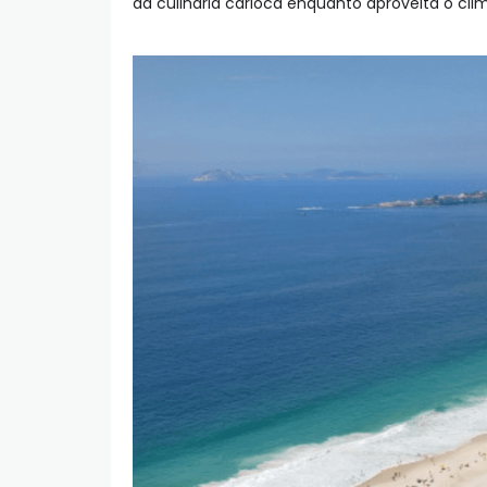
da culinária carioca enquanto aproveita o cli