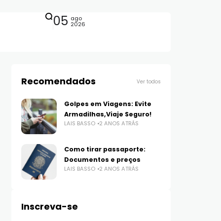
05
ago
2026
Recomendados
Ver todos
Golpes em Viagens: Evite
Armadilhas,Viaje Seguro!
LAIS BASSO
2 ANOS ATRÁS
Como tirar passaporte:
Documentos e preços
LAIS BASSO
2 ANOS ATRÁS
Inscreva-se