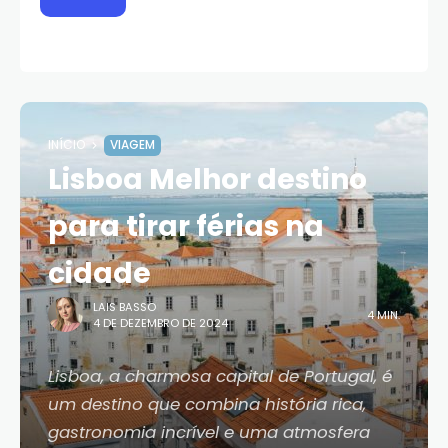
INÍCIO
VIAGEM
Lisboa Melhor destino
para tirar férias na
cidade
LAIS BASSO
4 MIN.
4 DE DEZEMBRO DE 2024
Lisboa, a charmosa capital de Portugal, é
um destino que combina história rica,
gastronomia incrível e uma atmosfera