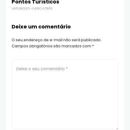
Pontos Turísticos
Ex
LAIS BASSO
1 ANO ATRÁS
LAI
Deixe um comentário
O seu endereço de e-mail não será publicado.
Campos obrigatórios são marcados com
*