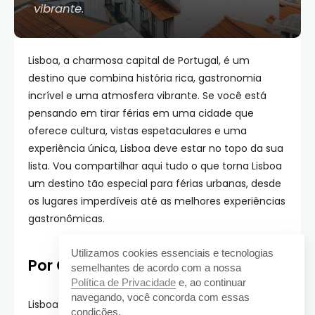
vibrante.
Lisboa, a charmosa capital de Portugal, é um
destino que combina história rica, gastronomia
incrível e uma atmosfera vibrante. Se você está
pensando em tirar férias em uma cidade que
oferece cultura, vistas espetaculares e uma
experiência única, Lisboa deve estar no topo da sua
lista. Vou compartilhar aqui tudo o que torna Lisboa
um destino tão especial para férias urbanas, desde
os lugares imperdíveis até as melhores experiências
gastronômicas.
Utilizamos cookies essenciais e tecnologias
Por Que Escolher Lisboa?
semelhantes de acordo com a nossa
Política de Privacidade
e, ao continuar
navegando, você concorda com essas
Lisboa é uma cidade que encanta à primeira vista.
condições.