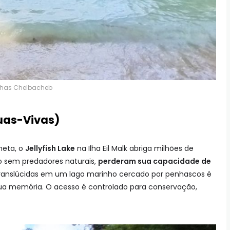
lhas Chelbacheb
guas-Vivas)
neta, o
Jellyfish Lake
na Ilha Eil Malk abriga milhões de
o sem predadores naturais,
perderam sua capacidade de
e translúcidas em um lago marinho cercado por penhascos é
ua memória. O acesso é controlado para conservação,