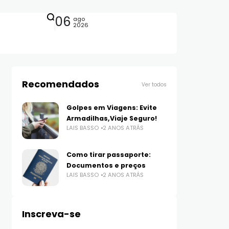
06
ago
2026
Recomendados
Ver todos
Golpes em Viagens: Evite
Armadilhas,Viaje Seguro!
LAIS BASSO
2 ANOS ATRÁS
Como tirar passaporte:
Documentos e preços
LAIS BASSO
2 ANOS ATRÁS
Inscreva-se