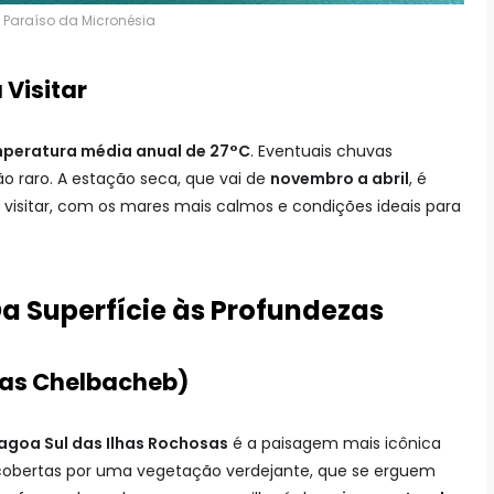
 Paraíso da Micronésia
 Visitar
mperatura média anual de 27°C
. Eventuais chuvas
o raro. A estação seca, que vai de
novembro a abril
, é
visitar, com os mares mais calmos e condições ideais para
Da Superfície às Profundezas
lhas Chelbacheb)
agoa Sul das Ilhas Rochosas
é a paisagem mais icônica
o cobertas por uma vegetação verdejante, que se erguem