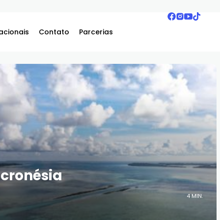
acionais
Contato
Parcerias
icronésia
4 MIN.