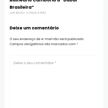
Brasileira”
tí
LAIS BASSO
2 ANOS ATRÁS
LAI
Deixe um comentário
O seu endereço de e-mail não será publicado.
Campos obrigatórios são marcados com
*