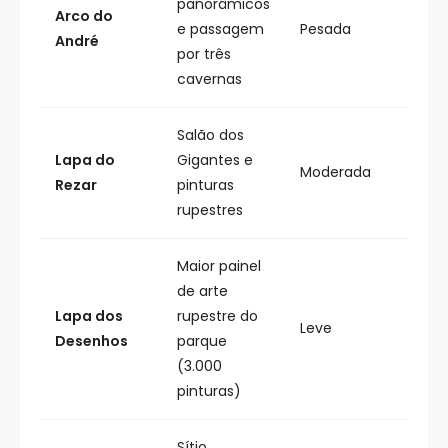
panorâmicos
Arco do
e passagem
Pesada
André
por três
cavernas
Salão dos
Lapa do
Gigantes e
Moderada
Rezar
pinturas
rupestres
Maior painel
de arte
Lapa dos
rupestre do
Leve
Desenhos
parque
(3.000
pinturas)
Sítio