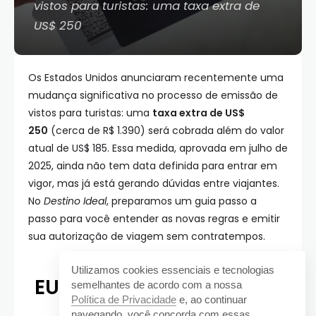
vistos para turistas: uma taxa extra de
US$ 250
Os Estados Unidos anunciaram recentemente uma
mudança significativa no processo de emissão de
vistos para turistas: uma
taxa extra de US$
250
(cerca de R$ 1.390) será cobrada além do valor
atual de US$ 185. Essa medida, aprovada em julho de
2025, ainda não tem data definida para entrar em
vigor, mas já está gerando dúvidas entre viajantes.
No
Destino Ideal
, preparamos um guia passo a
passo para você entender as novas regras e emitir
sua autorização de viagem sem contratempos.
Utilizamos cookies essenciais e tecnologias
EUA Aprovam Taxa Extra
semelhantes de acordo com a nossa
Política de Privacidade
e, ao continuar
navegando, você concorda com essas