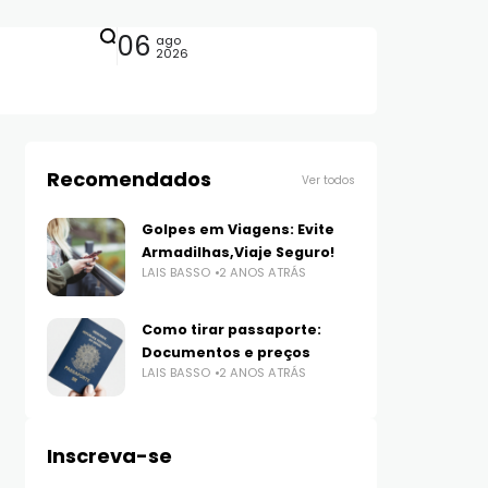
06
ago
2026
Recomendados
Ver todos
Golpes em Viagens: Evite
Armadilhas,Viaje Seguro!
LAIS BASSO
2 ANOS ATRÁS
Como tirar passaporte:
Documentos e preços
LAIS BASSO
2 ANOS ATRÁS
Inscreva-se