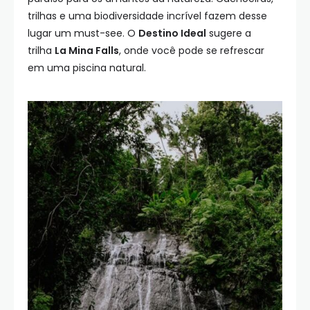
trilhas e uma biodiversidade incrível fazem desse
lugar um must-see. O
Destino Ideal
sugere a
trilha
La Mina Falls
, onde você pode se refrescar
em uma piscina natural.