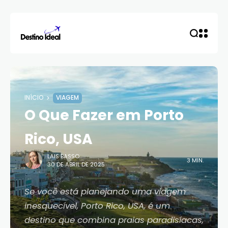
INÍCIO
VIAGEM
O Que Fazer em Porto
Rico, USA
LAIS BASSO
3 MIN.
30 DE ABRIL DE 2025
Se você está planejando uma viagem
inesquecível, Porto Rico, USA, é um
destino que combina praias paradisíacas,