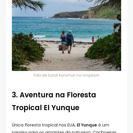
Foto de
Sarat Karumuri
na
Unsplash
3. Aventura na Floresta
Tropical El Yunque
Única floresta tropical nos EUA,
El Yunque
é um
paraíso para os amantes da natureza. Cachoeiras,