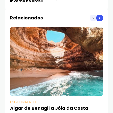
Inverno no Brasil
Relacionados
ENTRETENIMENTO
EN
Algar de Benagil a Jóia da Costa
Na