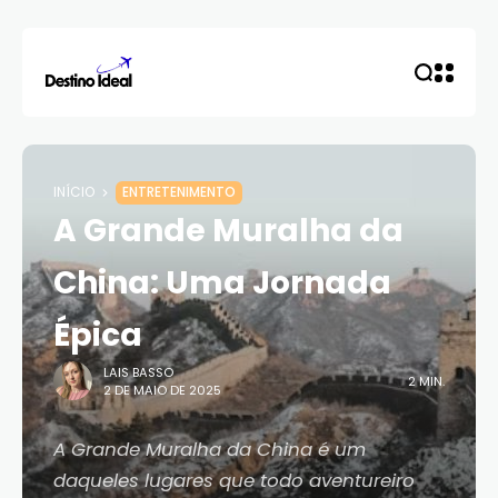
INÍCIO
ENTRETENIMENTO
A Grande Muralha da
China: Uma Jornada
Épica
LAIS BASSO
2 MIN.
2 DE MAIO DE 2025
A Grande Muralha da China é um
daqueles lugares que todo aventureiro