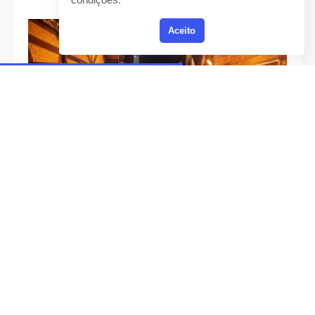
Aceito
Foto de
Nei Macedo
1. Clima e Paisagens de Tirar o
Fôlego
Com temperaturas que podem chegar a
0°C no