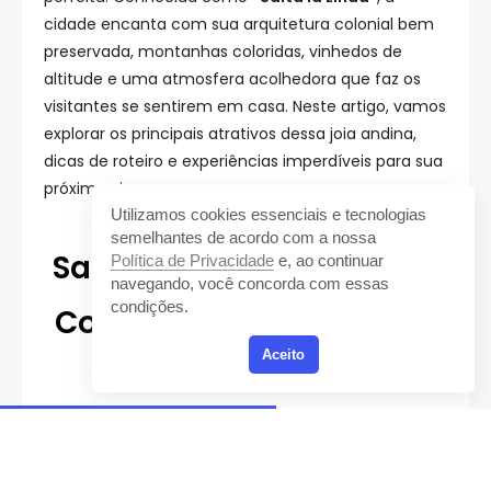
cidade encanta com sua arquitetura colonial bem
preservada, montanhas coloridas, vinhedos de
altitude e uma atmosfera acolhedora que faz os
visitantes se sentirem em casa. Neste artigo, vamos
explorar os principais atrativos dessa joia andina,
dicas de roteiro e experiências imperdíveis para sua
próxima viagem.
Utilizamos cookies essenciais e tecnologias
semelhantes de acordo com a nossa
Salta, Argentina: Destino
Política de Privacidade
e, ao continuar
navegando, você concorda com essas
condições.
Colonial com Paisagens
Aceito
Deslumbrantes