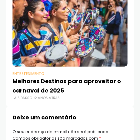
ENTRETENIMENTO
EN
Melhores Destinos para aproveitar o
C
carnaval de 2025
F
LAIS BASSO
2 ANOS ATRÁS
LAI
Deixe um comentário
O seu endereço de e-mail não será publicado.
Campos obrigatórios são marcados com
*