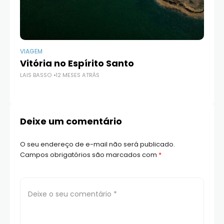
VIAGEM
VI
Vitória no Espírito Santo
O 
LAIS BASSO
12 MESES ATRÁS
LAI
Deixe um comentário
O seu endereço de e-mail não será publicado.
Campos obrigatórios são marcados com
*