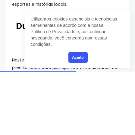
esportes e histórias locais.
Utilizamos cookies essenciais e tecnologias
Dunas da Joaquina, em
semelhantes de acordo com a nossa
Política de Privacidade
e, ao continuar
Florianópolis
navegando, você concorda com essas
condições.
Aceito
Neste artigo, vamos explorar tudo o que você
precisa saber para planejar sua visita às Dunas da
Joaquina: como chegar, o que fazer, a melhor
época para visitar, dicas de hospedagem e muito
mais. Prepare-se para se encantar com um dos
cenários mais icônicos do sul do Brasil!