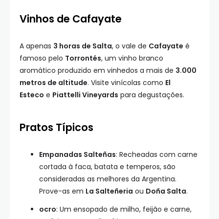
Vinhos de Cafayate
A apenas
3 horas de Salta
, o vale de
Cafayate
é
famoso pelo
Torrontés
, um vinho branco
aromático produzido em vinhedos a mais de
3.000
metros de altitude
. Visite vinícolas como
El
Esteco
e
Piattelli Vineyards
para degustações.
Pratos Típicos
Empanadas Salteñas
: Recheadas com carne
cortada à faca, batata e temperos, são
consideradas as melhores da Argentina.
Prove-as em
La Salteñeria
ou
Doña Salta
.
ocro
: Um ensopado de milho, feijão e carne,