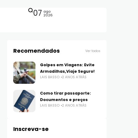
07
ago
2026
Recomendados
Ver todos
Golpes em Viagens: Evite
Armadilhas,Viaje Seguro!
LAIS BASSO
2 ANOS ATRÁS
Como tirar passaporte:
Documentos e preços
LAIS BASSO
2 ANOS ATRÁS
Inscreva-se