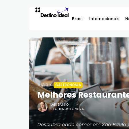
Brasil
Internacionais
N
INÍCIO
GASTRONOMIA
Melhores Restaurant
LAIS BASSO
5 DE JUNHO DE 2024
Descubra onde comer em São Paulo 